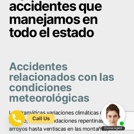
accidentes que
manejamos en
todo el estado
Accidentes
relacionados con las
condiciones
meteorológicas
Las dramáticas variaciones climáticas de Nuevo
Call Us
México, desde inundaciones repentinas en
arroyos hasta ventiscas en las montañas,