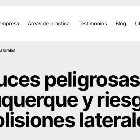
 empresa
Áreas de práctica
Testimonios
Blog
U
aterales
uces peligrosas
querque y ries
lisiones latera