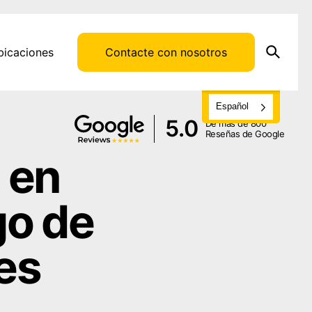
bicaciones
Contacte con nosotros
Español
5.0
De más de 800
Reseñas de Google
 en
go de
les