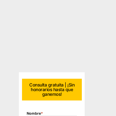
Consulta gratuita | ¡Sin
honorarios hasta que
ganemos!
Nombre
*